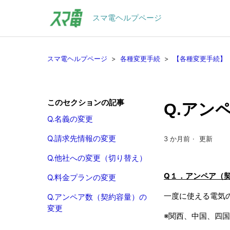
スマ電ヘルプページ
スマ電ヘルプページ
各種変更手続
【各種変更手続】
このセクションの記事
Q.アン
Q.名義の変更
Q.請求先情報の変更
3 か月前
更新
Q.他社への変更（切り替え）
Q１．アンペア（
Q.料金プランの変更
一度に使える電気
Q.アンペア数（契約容量）の
変更
※関西、中国、四