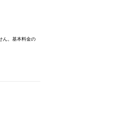
せん。基本料金の
。
。